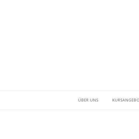
Skip
to
content
ÜBER UNS
KURSANGEB