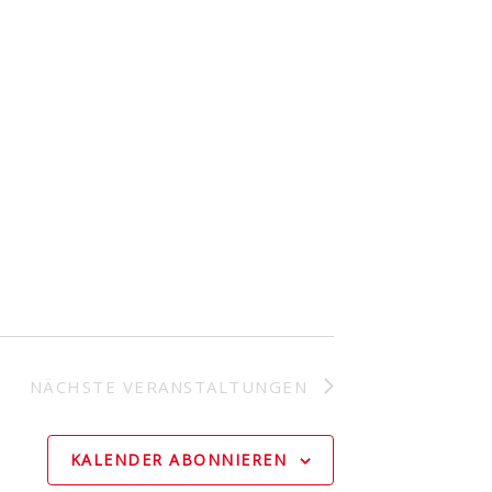
t
i
o
n
NÄCHSTE
VERANSTALTUNGEN
KALENDER ABONNIEREN