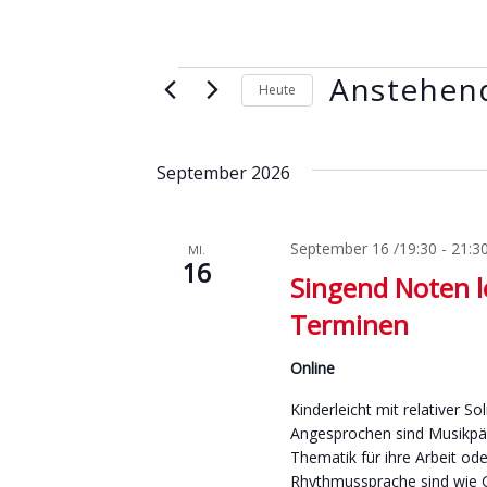
Anstehen
Veranstaltungen
Heute
D
a
September 2026
t
u
m
September 16 /19:30
-
21:3
MI.
16
w
Singend Noten l
ä
Terminen
h
l
Online
e
Kinderleicht mit relativer 
n
Angesprochen sind Musikpäda
.
Thematik für ihre Arbeit oder
Rhythmussprache sind wie Ge