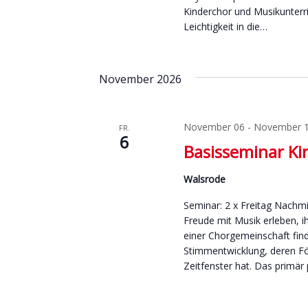
Kinderchor und Musikunterr
Leichtigkeit in die…
November 2026
November 06
-
November 
FR.
6
Basisseminar Ki
Walsrode
Seminar: 2 x Freitag Nachm
Freude mit Musik erleben, i
einer Chorgemeinschaft find
Stimmentwicklung, deren För
Zeitfenster hat. Das primä