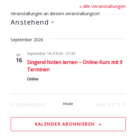
« Alle Veranstaltungen
Veranstaltungen an diesem veranstaltungsort
Anstehend
D
a
September 2026
t
September 16 /19:30
-
21:30
u
MI.
16
Singend Noten lernen – Online-Kurs mit 9
m
Terminen
w
Online
ä
h
l
Heute
e
VORHERIGE
NÄCHSTE
VERANSTALTUNGEN
VERANSTA
n
.
KALENDER ABONNIEREN